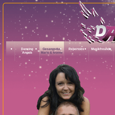
Dancing
Gesangsduo
Repertoire
Musikfreunde
Angels
Mario & Ivonne