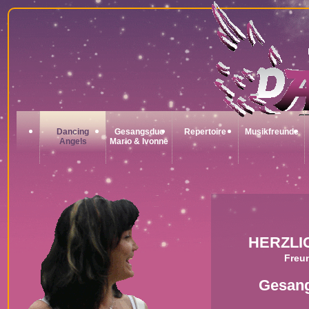
Dancing
Gesangsduo
Repertoire
Musikfreunde
Angels
Mario & Ivonne
HERZLI
Freu
Gesan